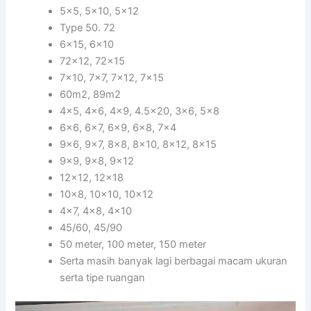
5×5, 5×10, 5×12
Type 50. 72
6×15, 6×10
72×12, 72×15
7×10, 7×7, 7×12, 7×15
60m2, 89m2
4×5, 4×6, 4×9, 4.5×20, 3×6, 5×8
6×6, 6×7, 6×9, 6×8, 7×4
9×6, 9×7, 8×8, 8×10, 8×12, 8×15
9×9, 9×8, 9×12
12×12, 12×18
10×8, 10×10, 10×12
4×7, 4×8, 4×10
45/60, 45/90
50 meter, 100 meter, 150 meter
Serta masih banyak lagi berbagai macam ukuran
serta tipe ruangan