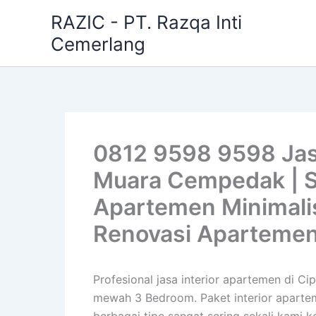
Skip
RAZIC - PT. Razqa Inti
to
Cemerlang
content
0812 9598 9598 Jasa
Muara Cempedak | St
Apartemen Minimali
Renovasi Apartemen
Profesional jasa interior apartemen di 
mewah 3 Bedroom. Paket interior apartem