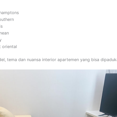
 hamptons
southern
is
nean
y
 oriental
del, tema dan nuansa interior apartemen yang bisa dipaduk