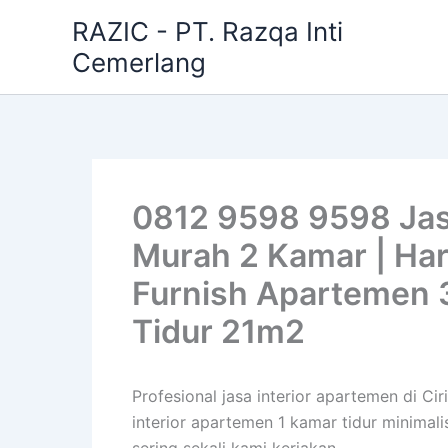
Skip
RAZIC - PT. Razqa Inti
to
Cemerlang
content
0812 9598 9598 Jasa
Murah 2 Kamar | Har
Furnish Apartemen 
Tidur 21m2
Profesional jasa interior apartemen di C
interior apartemen 1 kamar tidur minimal