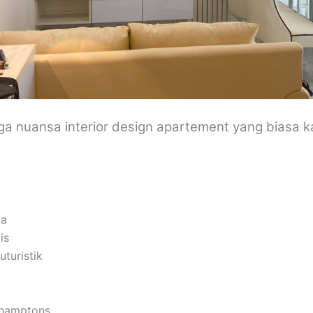
uga nuansa interior design apartement yang biasa k
pa
is
uturistik
 hamptons