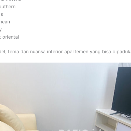
southern
is
nean
y
 oriental
del, tema dan nuansa interior apartemen yang bisa dipaduk