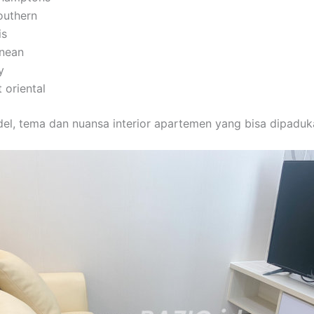
southern
is
nean
y
 oriental
del, tema dan nuansa interior apartemen yang bisa dipaduk