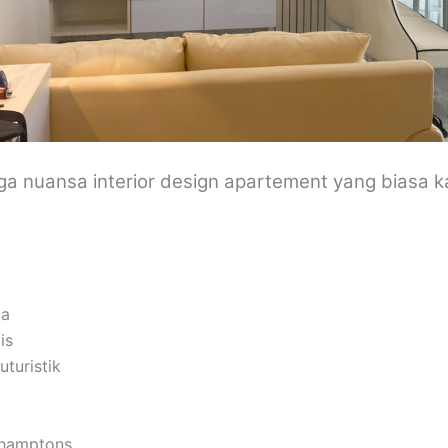
uga nuansa interior design apartement yang biasa k
pa
is
uturistik
 hamptons