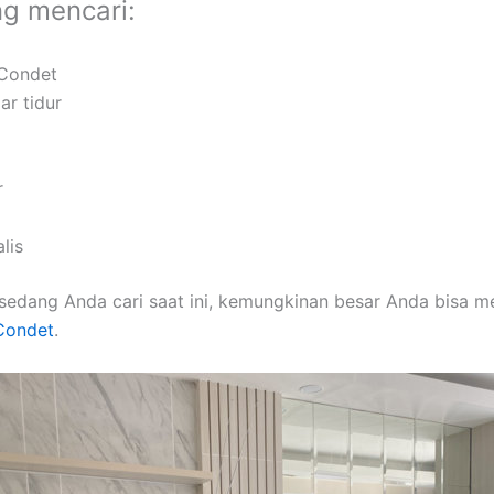
ng mencari:
 Condet
ar tidur
r
lis
sedang Anda cari saat ini, kemungkinan besar Anda bisa 
 Condet
.