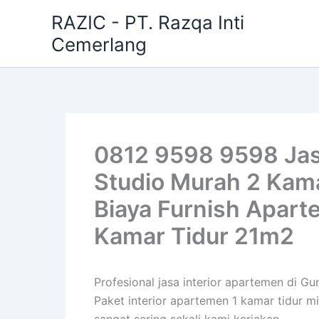
Skip
RAZIC - PT. Razqa Inti
to
Cemerlang
content
0812 9598 9598 Jas
Studio Murah 2 Kama
Biaya Furnish Apar
Kamar Tidur 21m2
Profesional jasa interior apartemen di 
Paket interior apartemen 1 kamar tidur m