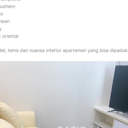
southern
is
nean
y
 oriental
del, tema dan nuansa interior apartemen yang bisa dipaduk