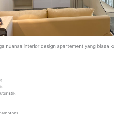
uga nuansa interior design apartement yang biasa k
pa
is
uturistik
 hamptons