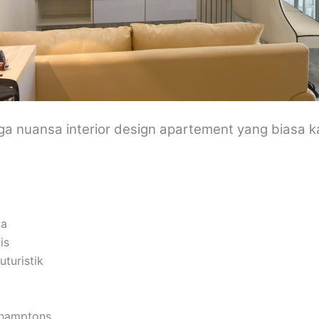
uga nuansa interior design apartement yang biasa k
pa
is
uturistik
 hamptons