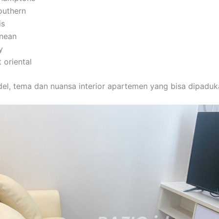
southern
is
nean
y
 oriental
del, tema dan nuansa interior apartemen yang bisa dipaduk