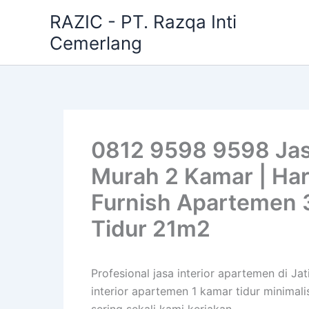
Skip
RAZIC - PT. Razqa Inti
to
Cemerlang
content
0812 9598 9598 Jasa 
Murah 2 Kamar | Har
Furnish Apartemen 
Tidur 21m2
Profesional jasa interior apartemen di J
interior apartemen 1 kamar tidur minimal