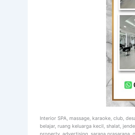
Interior SPA, massage, karaoke, club, de
belajar, ruang keluarga kecil, shalat, jende
property, advertising, sarana prasarana, ge