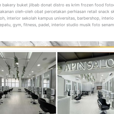
n bakery buket jilbab donat distro es krim frozen food fo
anan oleh-oleh obat percetakan perhiasan retail snack skin
mroh, interior sekolah kampus universitas, barbershop, int
epatu, gym, fitness, padel, interior studio musik foto sena