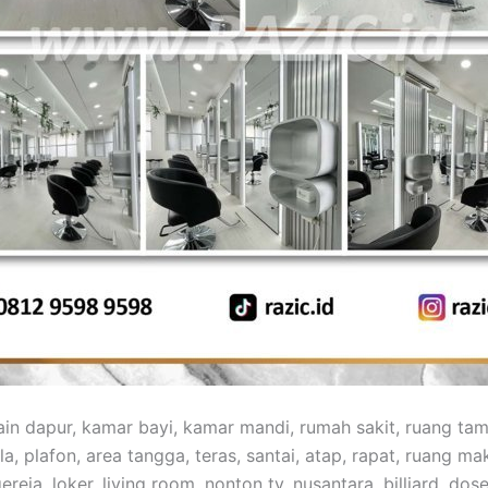
sain dapur, kamar bayi, kamar mandi, rumah sakit, ruang ta
la, plafon, area tangga, teras, santai, atap, rapat, ruang maka
reja, loker, living room, nonton tv, nusantara, billiard, dosen