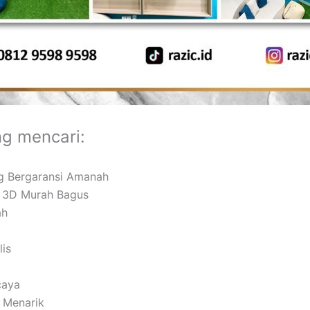
ng mencari:
ng Bergaransi Amanah
or 3D Murah Bagus
ah
lis
caya
k Menarik