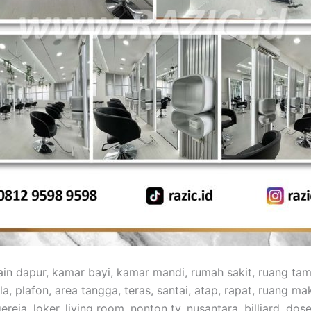
sain dapur, kamar bayi, kamar mandi, rumah sakit, ruang ta
la, plafon, area tangga, teras, santai, atap, rapat, ruang maka
reja, loker, living room, nonton tv, nusantara, billiard, dosen