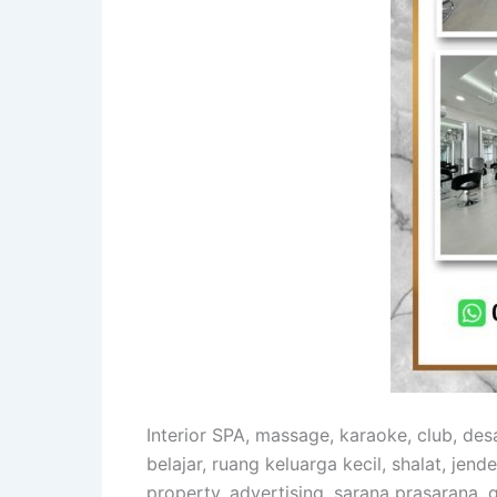
Interior SPA, massage, karaoke, club, de
belajar, ruang keluarga kecil, shalat, jende
property, advertising, sarana prasarana, ge