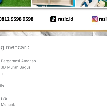
ng mencari:
g Bergaransi Amanah
or 3D Murah Bagus
ah
lis
caya
k Menarik