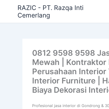
Skip
RAZIC - PT. Razqa Inti
to
Cemerlang
content
0812 9598 9598 Jas
Mewah | Kontraktor I
Perusahaan Interior 
Interior Furniture |
Biaya Dekorasi Inter
Profesional jasa interior di Gondrong & 3D