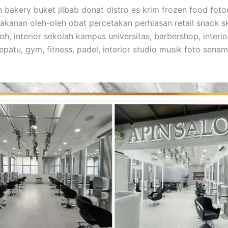
n bakery buket jilbab donat distro es krim frozen food fo
anan oleh-oleh obat percetakan perhiasan retail snack skin
mroh, interior sekolah kampus universitas, barbershop, int
epatu, gym, fitness, padel, interior studio musik foto sena