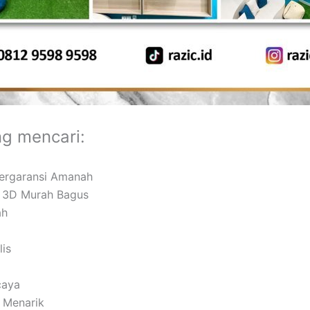
ng mencari:
Bergaransi Amanah
or 3D Murah Bagus
ah
lis
caya
k Menarik