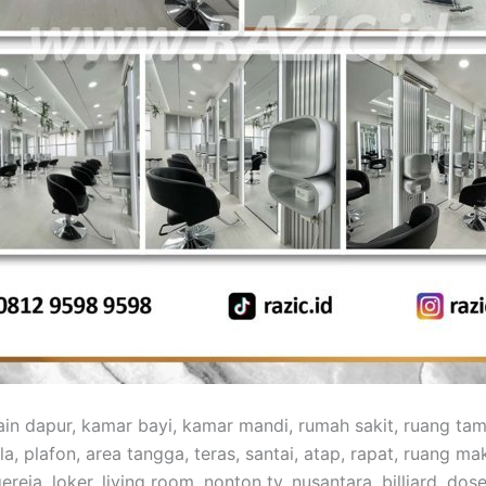
sain dapur, kamar bayi, kamar mandi, rumah sakit, ruang ta
la, plafon, area tangga, teras, santai, atap, rapat, ruang maka
reja, loker, living room, nonton tv, nusantara, billiard, dosen