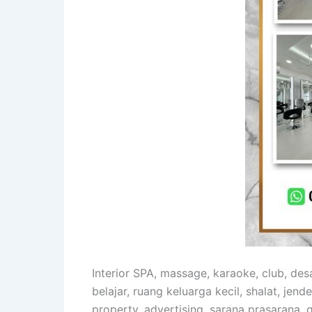
Interior SPA, massage, karaoke, club, de
belajar, ruang keluarga kecil, shalat, jende
property, advertising, sarana prasarana, ge