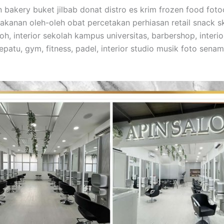
n bakery buket jilbab donat distro es krim frozen food fo
anan oleh-oleh obat percetakan perhiasan retail snack skin
mroh, interior sekolah kampus universitas, barbershop, int
epatu, gym, fitness, padel, interior studio musik foto sena