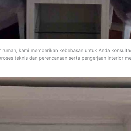
or rumah, kami memberikan kebebasan untuk Anda konsult
roses teknis dan perencanaan serta pengerjaan interior 