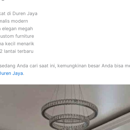
kat di Duren Jaya
imalis modern
h elegan megah
custom furniture
na kecil menarik
 lantai terbaru
sedang Anda cari saat ini, kemungkinan besar Anda bisa 
 Duren Jaya
.