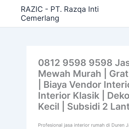
Skip
RAZIC - PT. Razqa Inti
to
Cemerlang
content
0812 9598 9598 Jasa
Mewah Murah | Gratis
| Biaya Vendor Interi
Interior Klasik | De
Kecil | Subsidi 2 Lan
Profesional jasa interior rumah di Duren