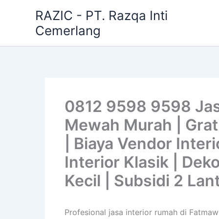
Skip
RAZIC - PT. Razqa Inti
to
Cemerlang
content
0812 9598 9598 Jasa
Mewah Murah | Gratis
| Biaya Vendor Interi
Interior Klasik | De
Kecil | Subsidi 2 Lan
Profesional jasa interior rumah di Fatma