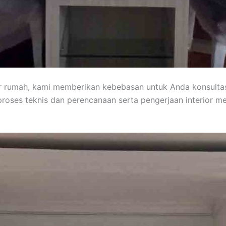
or rumah, kami memberikan kebebasan untuk Anda konsult
roses teknis dan perencanaan serta pengerjaan interior 