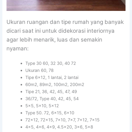
Ukuran ruangan dan tipe rumah yang banyak
dicari saat ini untuk didekorasi interiornya
agar lebih menarik, luas dan semakin
nyaman:
Type 30 60, 32 30, 40 72
Ukuran 60, 78
Tipe 6×12, 1 lantai, 2 lantai
60m2, 89m2, 100m2, 200m2
Tipe 21, 36, 42, 45, 47, 49
36/72, Type 40, 42, 45, 54
5×5, 5×10, 5×12
Type 50. 72, 6×15, 6×10
72×12, 72×15, 7×10, 7×7, 7×12, 7×15
4×5, 4×6, 4×9, 4.5×20, 3×6, 5×8