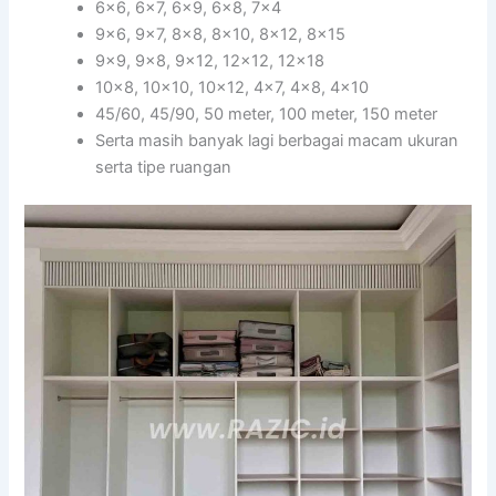
6×6, 6×7, 6×9, 6×8, 7×4
9×6, 9×7, 8×8, 8×10, 8×12, 8×15
9×9, 9×8, 9×12, 12×12, 12×18
10×8, 10×10, 10×12, 4×7, 4×8, 4×10
45/60, 45/90, 50 meter, 100 meter, 150 meter
Serta masih banyak lagi berbagai macam ukuran
serta tipe ruangan