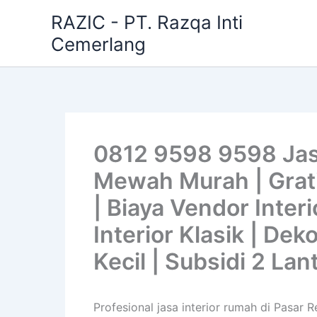
Skip
RAZIC - PT. Razqa Inti
to
Cemerlang
content
0812 9598 9598 Jasa
Mewah Murah | Gratis
| Biaya Vendor Interi
Interior Klasik | De
Kecil | Subsidi 2 Lan
Profesional jasa interior rumah di Pasar