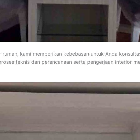
or rumah, kami memberikan kebebasan untuk Anda konsult
roses teknis dan perencanaan serta pengerjaan interior 