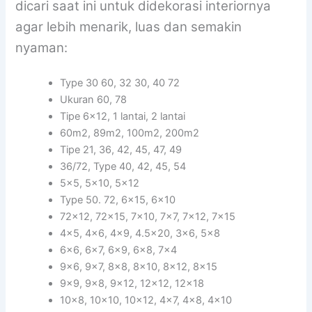
dicari saat ini untuk didekorasi interiornya
agar lebih menarik, luas dan semakin
nyaman:
Type 30 60, 32 30, 40 72
Ukuran 60, 78
Tipe 6×12, 1 lantai, 2 lantai
60m2, 89m2, 100m2, 200m2
Tipe 21, 36, 42, 45, 47, 49
36/72, Type 40, 42, 45, 54
5×5, 5×10, 5×12
Type 50. 72, 6×15, 6×10
72×12, 72×15, 7×10, 7×7, 7×12, 7×15
4×5, 4×6, 4×9, 4.5×20, 3×6, 5×8
6×6, 6×7, 6×9, 6×8, 7×4
9×6, 9×7, 8×8, 8×10, 8×12, 8×15
9×9, 9×8, 9×12, 12×12, 12×18
10×8, 10×10, 10×12, 4×7, 4×8, 4×10