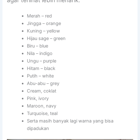
agar terlihat lebih menarik:
Merah – red
Jingga – orange
Kuning – yellow
Hijau sage – green
Biru – blue
Nila – indigo
Ungu – purple
Hitam – black
Putih – white
Abu-abu – grey
Cream, coklat
Pink, ivory
Maroon, navy
Turquoise, teal
Serta masih banyak lagi warna yang bisa
dipadukan