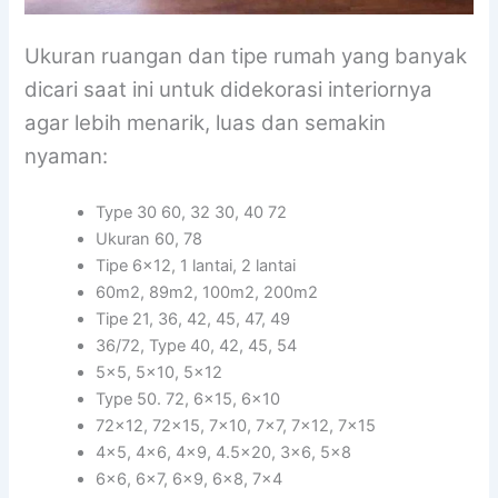
Ukuran ruangan dan tipe rumah yang banyak
dicari saat ini untuk didekorasi interiornya
agar lebih menarik, luas dan semakin
nyaman:
Type 30 60, 32 30, 40 72
Ukuran 60, 78
Tipe 6×12, 1 lantai, 2 lantai
60m2, 89m2, 100m2, 200m2
Tipe 21, 36, 42, 45, 47, 49
36/72, Type 40, 42, 45, 54
5×5, 5×10, 5×12
Type 50. 72, 6×15, 6×10
72×12, 72×15, 7×10, 7×7, 7×12, 7×15
4×5, 4×6, 4×9, 4.5×20, 3×6, 5×8
6×6, 6×7, 6×9, 6×8, 7×4