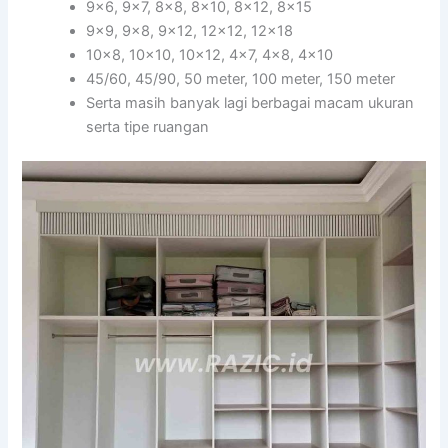
9×6, 9×7, 8×8, 8×10, 8×12, 8×15
9×9, 9×8, 9×12, 12×12, 12×18
10×8, 10×10, 10×12, 4×7, 4×8, 4×10
45/60, 45/90, 50 meter, 100 meter, 150 meter
Serta masih banyak lagi berbagai macam ukuran
serta tipe ruangan