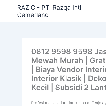
Skip
RAZIC - PT. Razqa Inti
to
Cemerlang
content
0812 9598 9598 Jasa
Mewah Murah | Gratis
| Biaya Vendor Interi
Interior Klasik | De
Kecil | Subsidi 2 Lan
Profesional jasa interior rumah di Tenjol