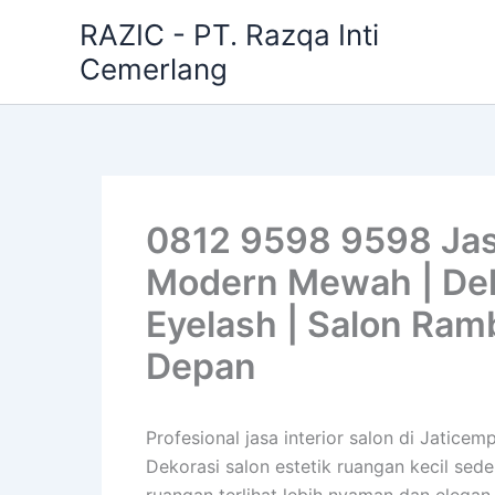
Skip
RAZIC - PT. Razqa Inti
to
Cemerlang
content
0812 9598 9598 Jasa
Modern Mewah | Dekor
Eyelash | Salon Ra
Depan
Profesional jasa interior salon di Jatic
Dekorasi salon estetik ruangan kecil sed