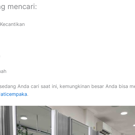
ng mencari:
 Kecantikan
h
mah
sedang Anda cari saat ini, kemungkinan besar Anda bisa 
 Jaticempaka
.