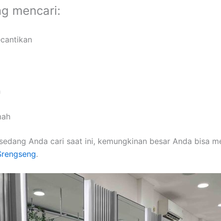
ng mencari:
ecantikan
h
mah
sedang Anda cari saat ini, kemungkinan besar Anda bisa 
 Srengseng
.