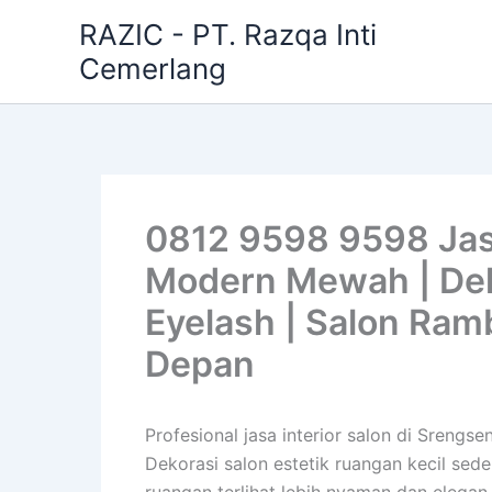
Skip
RAZIC - PT. Razqa Inti
to
Cemerlang
content
0812 9598 9598 Jasa
Modern Mewah | Dekor
Eyelash | Salon Ra
Depan
Profesional jasa interior salon di Sreng
Dekorasi salon estetik ruangan kecil sed