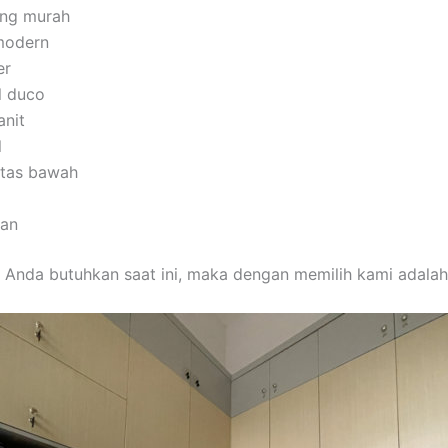
ong murah
modern
er
l duco
anit
l
 atas bawah
man
 Anda butuhkan saat ini, maka dengan memilih kami adalah 