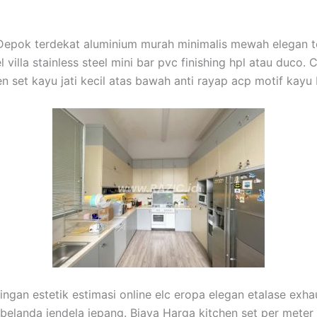
g, Depok terdekat aluminium murah minimalis mewah elegan 
illa stainless steel mini bar pvc finishing hpl atau duco. 
n set kayu jati kecil atas bawah anti rayap acp motif kay
ingan estetik estimasi online elc eropa elegan etalase exha
i belanda jendela jepang. Biaya Harga kitchen set per meter 