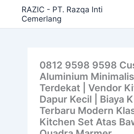
Skip
RAZIC - PT. Razqa Inti
to
Cemerlang
content
0812 9598 9598 Cus
Aluminium Minimalis
Terdekat | Vendor Ki
Dapur Kecil | Biaya 
Terbaru Modern Klas
Kitchen Set Atas Baw
Quadra Marmer