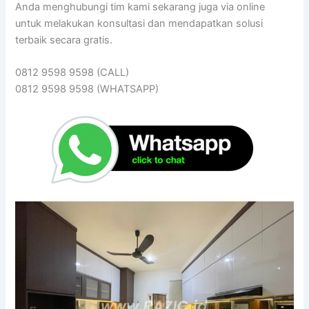
Anda menghubungi tim kami sekarang juga via online
untuk melakukan konsultasi dan mendapatkan solusi
terbaik secara gratis.
0812 9598 9598 (CALL)
0812 9598 9598 (WHATSAPP)