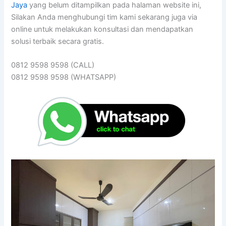
Jaya
yang belum ditampilkan pada halaman website ini,
Silakan Anda menghubungi tim kami sekarang juga via
online untuk melakukan konsultasi dan mendapatkan
solusi terbaik secara gratis.
0812 9598 9598 (CALL)
0812 9598 9598 (WHATSAPP)