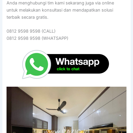
Anda menghubungi tim kami sekarang juga via online
untuk melakukan konsultasi dan mendapatkan solusi
terbaik secara gratis.
0812 9598 9598 (CALL)
0812 9598 9598 (WHATSAPP)