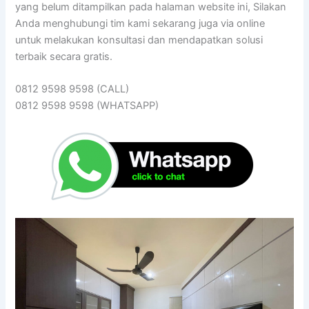
yang belum ditampilkan pada halaman website ini, Silakan
Anda menghubungi tim kami sekarang juga via online
untuk melakukan konsultasi dan mendapatkan solusi
terbaik secara gratis.
0812 9598 9598 (CALL)
0812 9598 9598 (WHATSAPP)