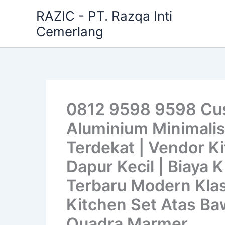
Skip
RAZIC - PT. Razqa Inti
to
Cemerlang
content
0812 9598 9598 Cus
Aluminium Minimalis
Terdekat | Vendor Ki
Dapur Kecil | Biaya 
Terbaru Modern Klas
Kitchen Set Atas Baw
Quadra Marmer