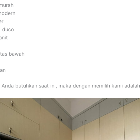
 murah
modern
er
l duco
anit
l
 atas bawah
man
 Anda butuhkan saat ini, maka dengan memilih kami adalah 