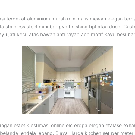
Bekasi terdekat aluminium murah minimalis mewah elegan ter
a stainless steel mini bar pvc finishing hpl atau duco. Cus
ayu jati kecil atas bawah anti rayap acp motif kayu besi b
ingan estetik estimasi online elc eropa elegan etalase exha
i belanda jendela jepang. Biaya Harga kitchen set per meter 