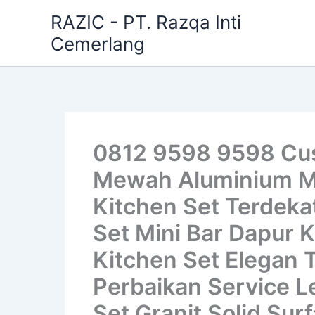
Skip
RAZIC - PT. Razqa Inti
to
Cemerlang
content
0812 9598 9598 Cus
Mewah Aluminium Min
Kitchen Set Terdekat
Set Mini Bar Dapur K
Kitchen Set Elegan 
Perbaikan Service L
Set Granit Solid Su