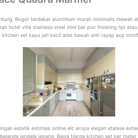
Gintung, Bogor terdekat aluminium murah minimalis mewah 
n hotel villa stainless steel mini bar pvc finishing hpl ata
 kitchen set kayu jati kecil atas bawah anti rayap acp mot
ingan estetik estimasi online elc eropa elegan etalase exha
i belanda jendela jepang. Biaya Harga kitchen set per meter 