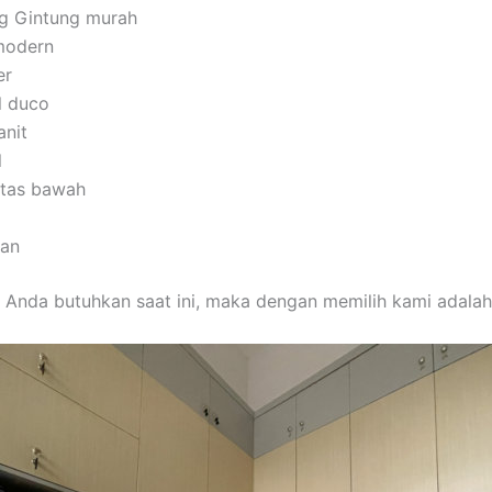
ng Gintung murah
modern
er
l duco
anit
l
 atas bawah
man
 Anda butuhkan saat ini, maka dengan memilih kami adalah 