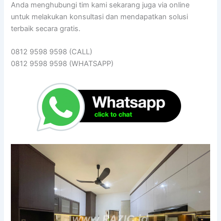
Anda menghubungi tim kami sekarang juga via online
untuk melakukan konsultasi dan mendapatkan solusi
terbaik secara gratis.
0812 9598 9598 (CALL)
0812 9598 9598 (WHATSAPP)