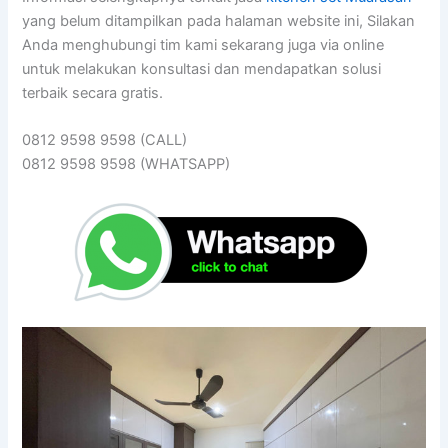
yang belum ditampilkan pada halaman website ini, Silakan
Anda menghubungi tim kami sekarang juga via online
untuk melakukan konsultasi dan mendapatkan solusi
terbaik secara gratis.
0812 9598 9598 (CALL)
0812 9598 9598 (WHATSAPP)