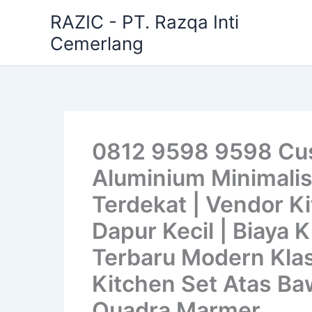
Skip
RAZIC - PT. Razqa Inti
to
Cemerlang
content
0812 9598 9598 Cus
Aluminium Minimalis
Terdekat | Vendor Ki
Dapur Kecil | Biaya 
Terbaru Modern Klas
Kitchen Set Atas Baw
Quadra Marmer