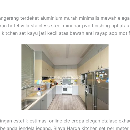
, Tangerang terdekat aluminium murah minimalis mewah eleg
n hotel villa stainless steel mini bar pvc finishing hpl ata
 kitchen set kayu jati kecil atas bawah anti rayap acp mot
ingan estetik estimasi online elc eropa elegan etalase exha
i belanda jendela jepang. Biaya Harga kitchen set per meter 