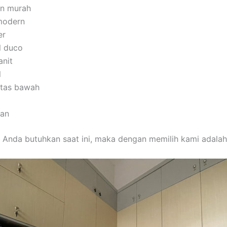
an murah
modern
er
l duco
anit
l
 atas bawah
man
 Anda butuhkan saat ini, maka dengan memilih kami adalah 