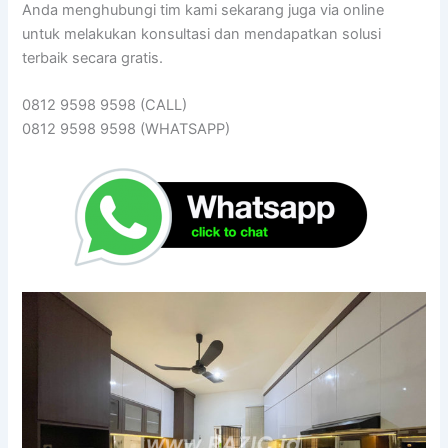
Anda menghubungi tim kami sekarang juga via online
untuk melakukan konsultasi dan mendapatkan solusi
terbaik secara gratis.
0812 9598 9598 (CALL)
0812 9598 9598 (WHATSAPP)