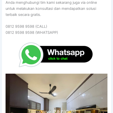
Anda menghubungi tim kami sekarang juga via online
untuk melakukan konsultasi dan mendapatkan solusi
terbaik secara gratis.
0812 9598 9598 (CALL)
0812 9598 9598 (WHATSAPP)