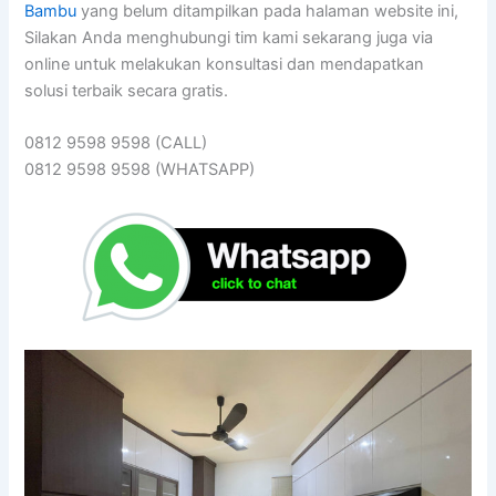
Bambu
yang belum ditampilkan pada halaman website ini,
Silakan Anda menghubungi tim kami sekarang juga via
online untuk melakukan konsultasi dan mendapatkan
solusi terbaik secara gratis.
0812 9598 9598 (CALL)
0812 9598 9598 (WHATSAPP)