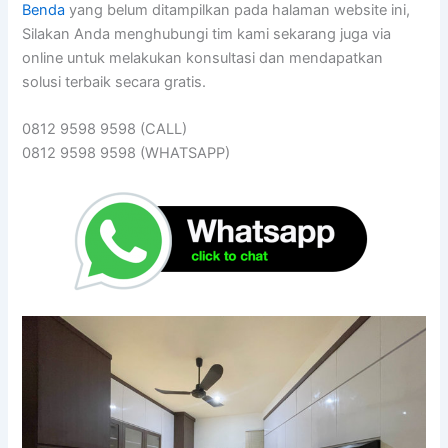
Benda
yang belum ditampilkan pada halaman website ini,
Silakan Anda menghubungi tim kami sekarang juga via
online untuk melakukan konsultasi dan mendapatkan
solusi terbaik secara gratis.
0812 9598 9598 (CALL)
0812 9598 9598 (WHATSAPP)