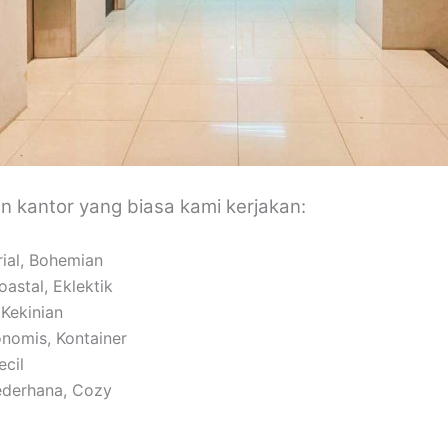
ign kantor yang biasa kami kerjakan:
rial, Bohemian
oastal, Eklektik
 Kekinian
onomis, Kontainer
ecil
ederhana, Cozy