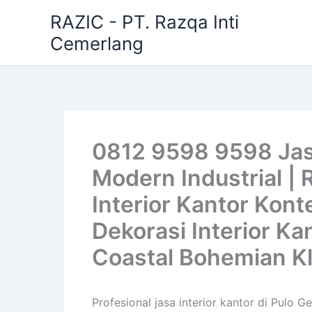
Skip
RAZIC - PT. Razqa Inti
to
Cemerlang
content
0812 9598 9598 Jasa
Modern Industrial | 
Interior Kantor Kont
Dekorasi Interior Kan
Coastal Bohemian Kl
Profesional jasa interior kantor di Pulo G