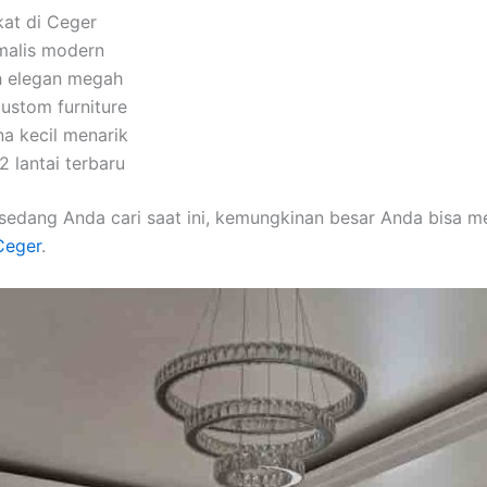
kat di Ceger
imalis modern
h elegan megah
custom furniture
na kecil menarik
 lantai terbaru
sedang Anda cari saat ini, kemungkinan besar Anda bisa 
 Ceger
.