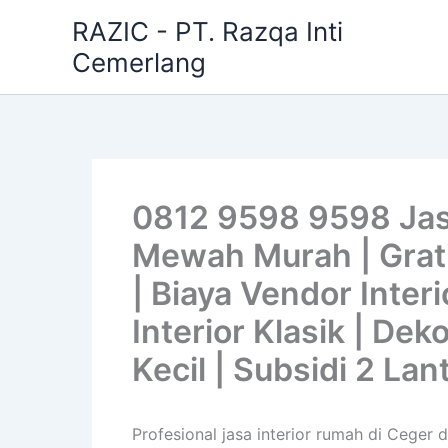
Skip
RAZIC - PT. Razqa Inti
to
Cemerlang
content
0812 9598 9598 Jasa
Mewah Murah | Gratis
| Biaya Vendor Interi
Interior Klasik | De
Kecil | Subsidi 2 Lan
Profesional jasa interior rumah di Ceger 