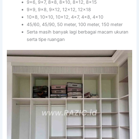
9×6, 9×7, 8×8, 8×10, 8×12, 8×15
9×9, 9×8, 9×12, 12×12, 12×18
10×8, 10×10, 10×12, 4×7, 4×8, 4×10
45/60, 45/90, 50 meter, 100 meter, 150 meter
Serta masih banyak lagi berbagai macam ukuran
serta tipe ruangan