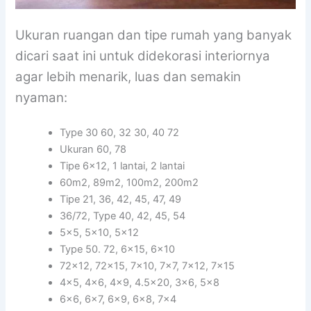
Ukuran ruangan dan tipe rumah yang banyak
dicari saat ini untuk didekorasi interiornya
agar lebih menarik, luas dan semakin
nyaman:
Type 30 60, 32 30, 40 72
Ukuran 60, 78
Tipe 6×12, 1 lantai, 2 lantai
60m2, 89m2, 100m2, 200m2
Tipe 21, 36, 42, 45, 47, 49
36/72, Type 40, 42, 45, 54
5×5, 5×10, 5×12
Type 50. 72, 6×15, 6×10
72×12, 72×15, 7×10, 7×7, 7×12, 7×15
4×5, 4×6, 4×9, 4.5×20, 3×6, 5×8
6×6, 6×7, 6×9, 6×8, 7×4