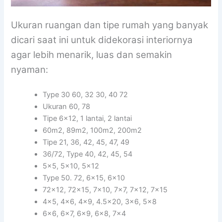
Ukuran ruangan dan tipe rumah yang banyak
dicari saat ini untuk didekorasi interiornya
agar lebih menarik, luas dan semakin
nyaman:
Type 30 60, 32 30, 40 72
Ukuran 60, 78
Tipe 6×12, 1 lantai, 2 lantai
60m2, 89m2, 100m2, 200m2
Tipe 21, 36, 42, 45, 47, 49
36/72, Type 40, 42, 45, 54
5×5, 5×10, 5×12
Type 50. 72, 6×15, 6×10
72×12, 72×15, 7×10, 7×7, 7×12, 7×15
4×5, 4×6, 4×9, 4.5×20, 3×6, 5×8
6×6, 6×7, 6×9, 6×8, 7×4