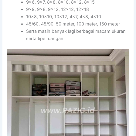
9×6, 9×7, 8×8, 8×10, 8×12, 8×15
9×9, 9×8, 9×12, 12×12, 12×18
10×8, 10×10, 10×12, 4×7, 4×8, 4×10
45/60, 45/90, 50 meter, 100 meter, 150 meter
Serta masih banyak lagi berbagai macam ukuran
serta tipe ruangan