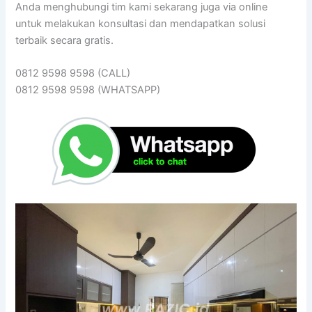
Anda menghubungi tim kami sekarang juga via online
untuk melakukan konsultasi dan mendapatkan solusi
terbaik secara gratis.
0812 9598 9598 (CALL)
0812 9598 9598 (WHATSAPP)