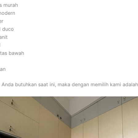
as murah
modern
er
l duco
anit
l
 atas bawah
man
 Anda butuhkan saat ini, maka dengan memilih kami adalah 