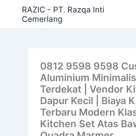
Skip
RAZIC - PT. Razqa Inti
to
Cemerlang
content
0812 9598 9598 Cus
Aluminium Minimalis
Terdekat | Vendor Ki
Dapur Kecil | Biaya 
Terbaru Modern Klas
Kitchen Set Atas Baw
Quadra Marmer