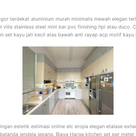
 Bogor terdekat aluminium murah minimalis mewah elegan te
illa stainless steel mini bar pvc finishing hpl atau duco. 
n set kayu jati kecil atas bawah anti rayap acp motif kay
ingan estetik estimasi online elc eropa elegan etalase exha
i belanda jendela jepang. Biaya Harga kitchen set per meter 