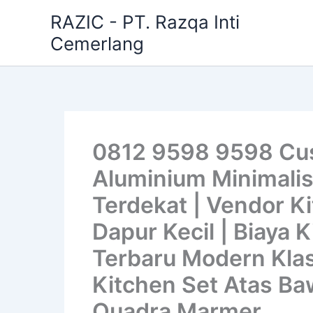
Skip
RAZIC - PT. Razqa Inti
to
Cemerlang
content
0812 9598 9598 Cus
Aluminium Minimalis
Terdekat | Vendor Ki
Dapur Kecil | Biaya 
Terbaru Modern Klas
Kitchen Set Atas Baw
Quadra Marmer