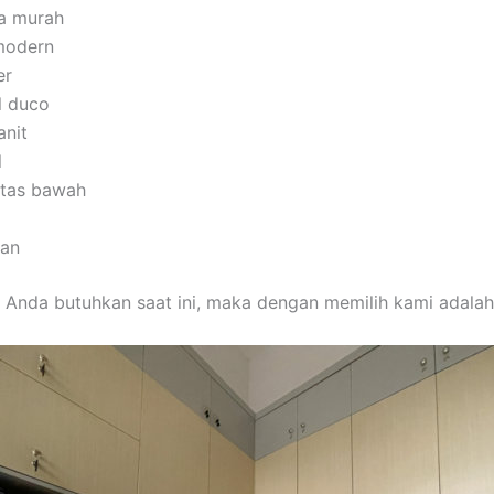
ua murah
modern
er
l duco
anit
l
 atas bawah
man
 Anda butuhkan saat ini, maka dengan memilih kami adalah 