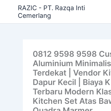
Skip
RAZIC - PT. Razqa Inti
to
Cemerlang
content
0812 9598 9598 Cus
Aluminium Minimalis
Terdekat | Vendor Ki
Dapur Kecil | Biaya 
Terbaru Modern Klas
Kitchen Set Atas Baw
Quadra Marmer