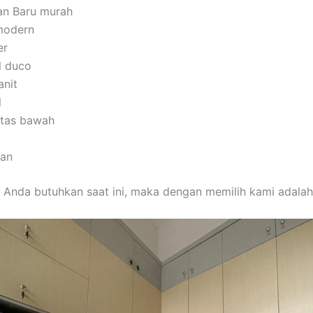
an Baru murah
modern
er
l duco
anit
l
 atas bawah
man
 Anda butuhkan saat ini, maka dengan memilih kami adalah 