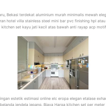
Baru, Bekasi terdekat aluminium murah minimalis mewah el
n hotel villa stainless steel mini bar pvc finishing hpl ata
 kitchen set kayu jati kecil atas bawah anti rayap acp mot
ingan estetik estimasi online elc eropa elegan etalase exha
i belanda jendela jepang. Biaya Harga kitchen set per meter 