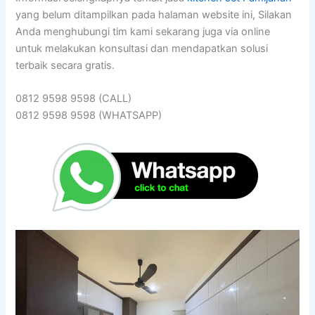
yang belum ditampilkan pada halaman website ini, Silakan
Anda menghubungi tim kami sekarang juga via online
untuk melakukan konsultasi dan mendapatkan solusi
terbaik secara gratis.
0812 9598 9598 (CALL)
0812 9598 9598 (WHATSAPP)