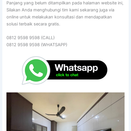
Panjang yang belum ditampilkan pada halaman website ini,
Silakan Anda menghubungi tim kami sekarang juga via
online untuk melakukan konsultasi dan mendapatkan
solusi terbaik secara gratis.
0812 9598 9598 (CALL)
0812 9598 9598 (WHATSAPP)