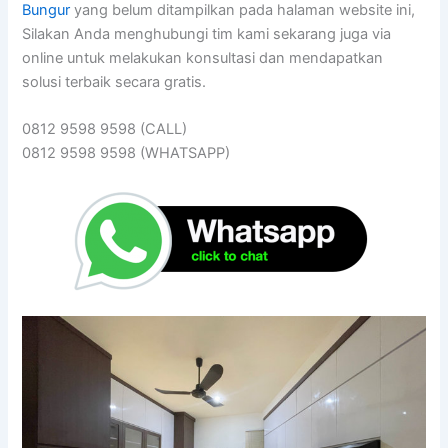
Bungur
yang belum ditampilkan pada halaman website ini,
Silakan Anda menghubungi tim kami sekarang juga via
online untuk melakukan konsultasi dan mendapatkan
solusi terbaik secara gratis.
0812 9598 9598 (CALL)
0812 9598 9598 (WHATSAPP)